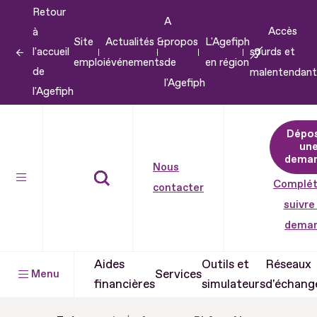
Retour
Aller
A
Accès
à
au
Site
Actualités &
propos
L'Agefiph
l'accueil
sourds et
contenu
emploi
événements
de
en région
de
malentendant
Aller
l'Agefiph
l'Agefiph
au
pied
Dépo
de
un
dema
page
Nous
Complét
contacter
suivre
dema
Aides
Outils et
Réseaux
Services
Menu
financières
simulateurs
d'échang