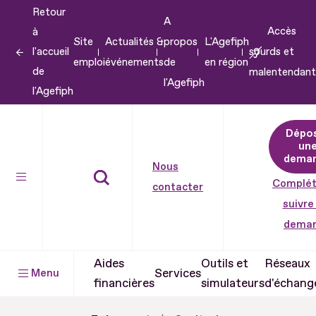
Retour
Aller
A
Accès
à
au
Site
Actualités &
propos
L'Agefiph
l'accueil
sourds et
contenu
emploi
événements
de
en région
de
malentendant
Aller
l'Agefiph
l'Agefiph
au
pied
Dépo
de
un
dema
page
Nous
Complét
contacter
suivre
dema
Aides
Outils et
Réseaux
Services
Menu
financières
simulateurs
d'échang