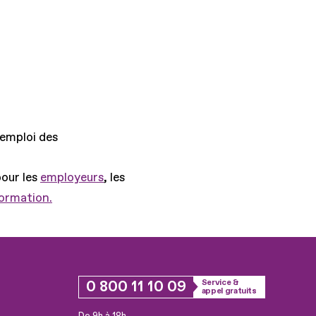
'emploi des
pour les
employeurs
, les
formation.
0 800 11 10 09
Service &
appel gratuits
De 9h à 18h.