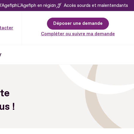
l'Agefiph
L'Agefiph en région
Accès sourds et malentendants
Déposer une demande
tacter
Compléter ou suivre ma demande
r
ite
us !