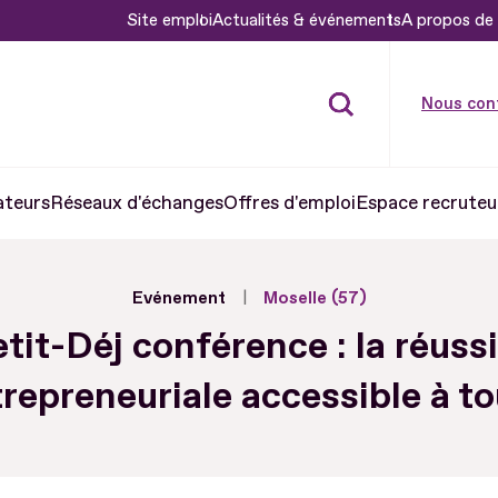
Site emploi
Actualités & événements
A propos de 
Nous con
ateurs
Réseaux d'échanges
Offres d'emploi
Espace recruteu
Evénement
Moselle (57)
tit-Déj conférence : la réuss
repreneuriale accessible à to