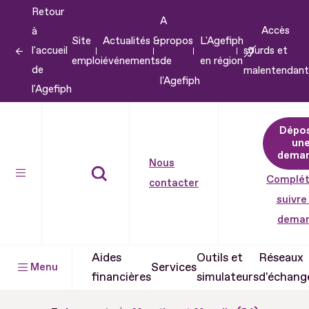
Retour
Aller
A
Accès
à
au
Site
Actualités &
propos
L'Agefiph
l'accueil
sourds et
contenu
emploi
événements
de
en région
de
malentendant
Aller
l'Agefiph
l'Agefiph
au
pied
Dépo
de
un
dema
page
Nous
Complét
contacter
suivre
dema
Aides
Outils et
Réseaux
Services
Menu
financières
simulateurs
d'échang