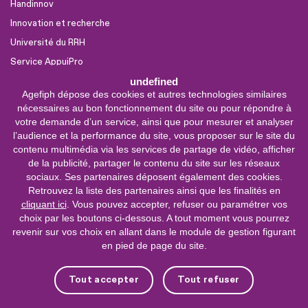
Handinnov
Innovation et recherche
Université du RRH
Service AppuiPro
undefined
Agefiph dépose des cookies et autres technologies similaires
Nous suivre
nécessaires au bon fonctionnement du site ou pour répondre à
Youtube
votre demande d’un service, ainsi que pour mesurer et analyser
l’audience et la performance du site, vous proposer sur le site du
Linkedin
contenu multimédia via les services de partage de vidéo, afficher
de la publicité, partager le contenu du site sur les réseaux
Facebook
sociaux. Ses partenaires déposent également des cookies.
X
Retrouvez la liste des partenaires ainsi que les finalités en
cliquant ici
. Vous pouvez accepter, refuser ou paramétrer vos
choix par les boutons ci-dessous. A tout moment vous pourrez
0 800 11 10 09
Service &
revenir sur vos choix en allant dans le module de gestion figurant
appel gratuits
en pied de page du site.
De 9h à 18h.
Nous contacter
Tout accepter
Tout refuser
Plateforme de mise en contact LSF