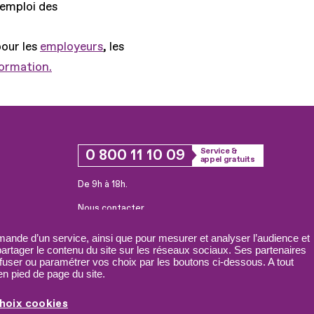
'emploi des
pour les
employeurs
, les
formation.
0 800 11 10 09
Service &
appel gratuits
De 9h à 18h.
Nous contacter
Plateforme de mise en contact LSF
ande d’un service, ainsi que pour mesurer et analyser l’audience et
 partager le contenu du site sur les réseaux sociaux. Ses partenaires
fuser ou paramétrer vos choix par les boutons ci-dessous. A tout
n pied de page du site.
hoix cookies