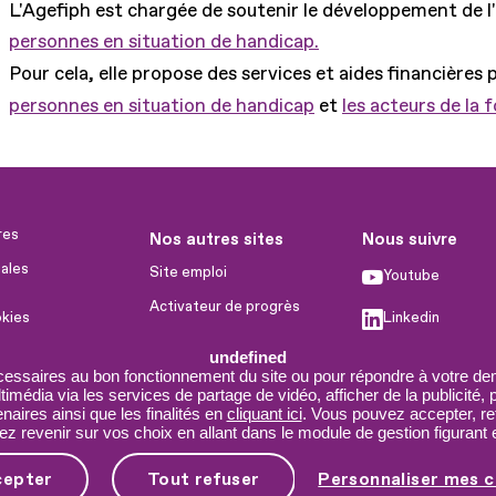
L'Agefiph est chargée de soutenir le développement de l
personnes en situation de handicap.
Pour cela, elle propose des services et aides financières 
personnes en situation de handicap
et
les acteurs de la 
res
Nos autres sites
Nous suivre
ales
Site emploi
Youtube
Activateur de progrès
okies
Linkedin
Handinnov
humaines
undefined
Facebook
Innovation et recherche
cessaires au bon fonctionnement du site ou pour répondre à votre dem
imédia via les services de partage de vidéo, afficher de la publicité,
X
Université du RRH
aires ainsi que les finalités en
cliquant ici
. Vous pouvez accepter, re
 revenir sur vos choix en allant dans le module de gestion figurant e
Service AppuiPro
cepter
Tout refuser
Personnaliser mes c