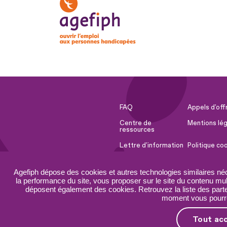
FAQ
Appels d'off
Centre de
Mentions lég
ressources
Lettre d'information
Politique co
Espace Presse
Ressources 
Agefiph dépose des cookies et autres technologies similaires né
Accessibilité :
Plan du site
la performance du site, vous proposer sur le site du contenu mult
partiellement
déposent également des cookies. Retrouvez la liste des parten
conforme
moment vous pourrez
Tout ac