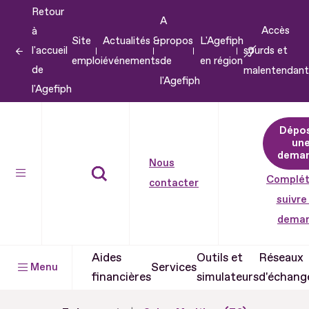
Retour
Aller
A
Accès
à
au
Site
Actualités &
propos
L'Agefiph
l'accueil
sourds et
contenu
emploi
événements
de
en région
de
malentendant
Aller
l'Agefiph
l'Agefiph
au
pied
Dépo
de
un
dema
page
Nous
Complét
contacter
suivre
dema
Aides
Outils et
Réseaux
Services
Menu
financières
simulateurs
d'échang