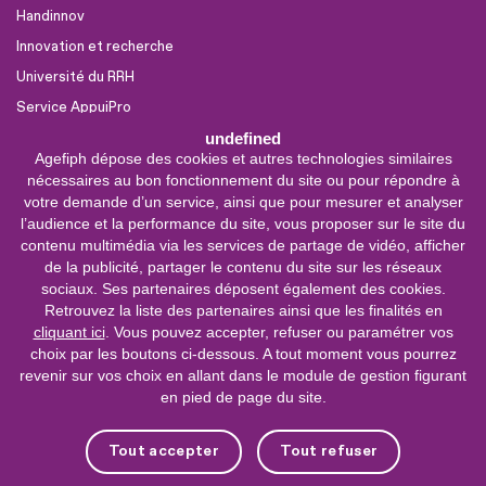
Handinnov
Innovation et recherche
Université du RRH
Service AppuiPro
undefined
Agefiph dépose des cookies et autres technologies similaires
Nous suivre
nécessaires au bon fonctionnement du site ou pour répondre à
Youtube
votre demande d’un service, ainsi que pour mesurer et analyser
l’audience et la performance du site, vous proposer sur le site du
Linkedin
contenu multimédia via les services de partage de vidéo, afficher
de la publicité, partager le contenu du site sur les réseaux
Facebook
sociaux. Ses partenaires déposent également des cookies.
X
Retrouvez la liste des partenaires ainsi que les finalités en
cliquant ici
. Vous pouvez accepter, refuser ou paramétrer vos
choix par les boutons ci-dessous. A tout moment vous pourrez
0 800 11 10 09
Service &
revenir sur vos choix en allant dans le module de gestion figurant
appel gratuits
en pied de page du site.
De 9h à 18h.
Nous contacter
Tout accepter
Tout refuser
Plateforme de mise en contact LSF