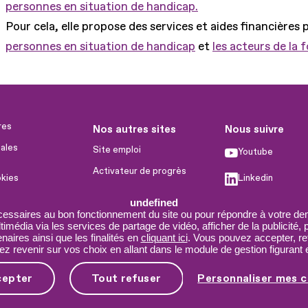
personnes en situation de handicap.
Pour cela, elle propose des services et aides financières 
personnes en situation de handicap
et
les acteurs de la 
res
Nos autres sites
Nous suivre
ales
Site emploi
Youtube
Activateur de progrès
okies
Linkedin
Handinnov
humaines
undefined
Facebook
Innovation et recherche
cessaires au bon fonctionnement du site ou pour répondre à votre dem
imédia via les services de partage de vidéo, afficher de la publicité,
X
Université du RRH
aires ainsi que les finalités en
cliquant ici
. Vous pouvez accepter, re
 revenir sur vos choix en allant dans le module de gestion figurant e
Service AppuiPro
cepter
Tout refuser
Personnaliser mes c