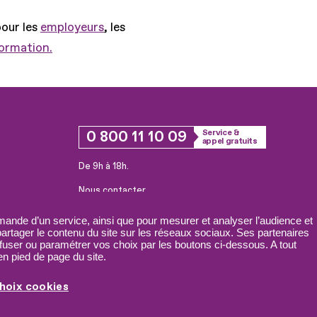
pour les
employeurs
, les
formation.
0 800 11 10 09
Service &
appel gratuits
De 9h à 18h.
Nous contacter
Plateforme de mise en contact LSF
ande d’un service, ainsi que pour mesurer et analyser l’audience et
 partager le contenu du site sur les réseaux sociaux. Ses partenaires
fuser ou paramétrer vos choix par les boutons ci-dessous. A tout
n pied de page du site.
hoix cookies