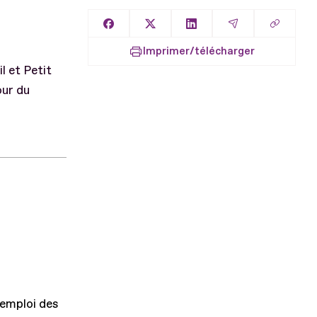
Copier l
Partager sur Facebook
Partager sur X
Partager sur LinkedIn
Partager par E
Imprimer/télécharger
l et Petit
our du
'emploi des