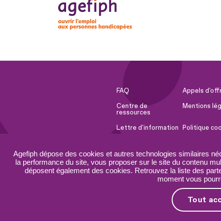
FAQ
Appels d'off
Centre de
Mentions lég
ressources
Lettre d'information
Politique co
Espace Presse
Ressources 
Agefiph dépose des cookies et autres technologies similaires né
Accessibilité :
Plan du site
la performance du site, vous proposer sur le site du contenu mult
partiellement
déposent également des cookies. Retrouvez la liste des parten
conforme
moment vous pourrez
Tout ac