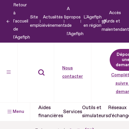
Retour
Aller
A
Accès
à
au
Site
Actualités &
propos
L'Agefiph
l'accueil
sourds et
contenu
emploi
événements
de
en région
de
malentendant
Aller
l'Agefiph
l'Agefiph
au
pied
Dépo
de
un
dema
page
Nous
Complét
contacter
suivre
dema
Aides
Outils et
Réseaux
Services
Menu
financières
simulateurs
d'échang