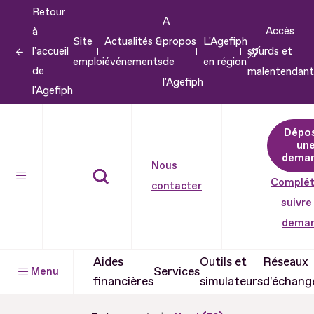
Retour
Aller
A
Accès
à
au
Site
Actualités &
propos
L'Agefiph
l'accueil
sourds et
contenu
emploi
événements
de
en région
de
malentendant
Aller
l'Agefiph
l'Agefiph
au
pied
Dépo
de
un
dema
page
Nous
Complét
contacter
suivre
dema
Aides
Outils et
Réseaux
Services
Menu
financières
simulateurs
d'échang