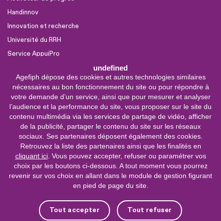
Handinnov
Innovation et recherche
Université du RRH
Service AppuiPro
undefined
Agefiph dépose des cookies et autres technologies similaires
Nous suivre
nécessaires au bon fonctionnement du site ou pour répondre à
Youtube
votre demande d’un service, ainsi que pour mesurer et analyser
l’audience et la performance du site, vous proposer sur le site du
Linkedin
contenu multimédia via les services de partage de vidéo, afficher
de la publicité, partager le contenu du site sur les réseaux
Facebook
sociaux. Ses partenaires déposent également des cookies.
X
Retrouvez la liste des partenaires ainsi que les finalités en
cliquant ici
. Vous pouvez accepter, refuser ou paramétrer vos
choix par les boutons ci-dessous. A tout moment vous pourrez
0 800 11 10 09
Service &
revenir sur vos choix en allant dans le module de gestion figurant
appel gratuits
en pied de page du site.
De 9h à 18h.
Nous contacter
Tout accepter
Tout refuser
Plateforme de mise en contact LSF