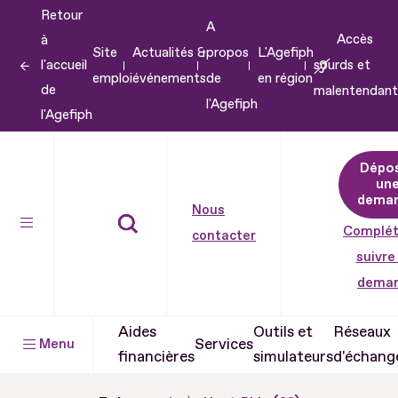
Retour
Aller
A
Accès
à
au
Site
Actualités &
propos
L'Agefiph
l'accueil
sourds et
contenu
emploi
événements
de
en région
de
malentendant
Aller
l'Agefiph
l'Agefiph
au
pied
Dépo
de
un
dema
page
Nous
Complét
contacter
suivre
dema
Aides
Outils et
Réseaux
Services
Menu
financières
simulateurs
d'échang