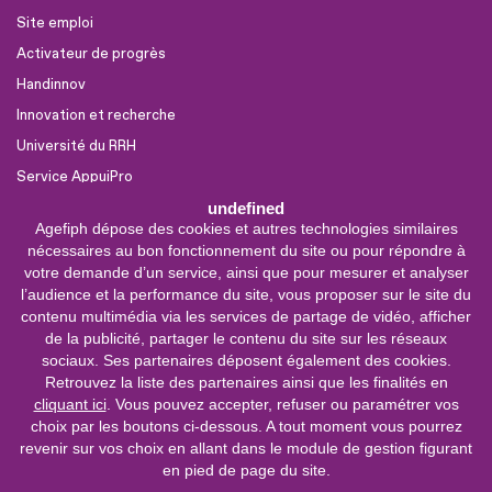
Site emploi
Activateur de progrès
Handinnov
Innovation et recherche
Université du RRH
Service AppuiPro
undefined
Agefiph dépose des cookies et autres technologies similaires
Nous suivre
nécessaires au bon fonctionnement du site ou pour répondre à
Youtube
votre demande d’un service, ainsi que pour mesurer et analyser
l’audience et la performance du site, vous proposer sur le site du
Linkedin
contenu multimédia via les services de partage de vidéo, afficher
de la publicité, partager le contenu du site sur les réseaux
Facebook
sociaux. Ses partenaires déposent également des cookies.
X
Retrouvez la liste des partenaires ainsi que les finalités en
cliquant ici
. Vous pouvez accepter, refuser ou paramétrer vos
choix par les boutons ci-dessous. A tout moment vous pourrez
0 800 11 10 09
Service &
revenir sur vos choix en allant dans le module de gestion figurant
appel gratuits
en pied de page du site.
De 9h à 18h.