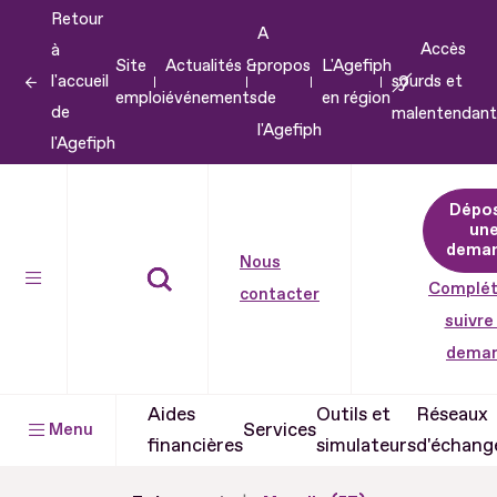
Retour
Aller
A
Accès
à
au
Site
Actualités &
propos
L'Agefiph
l'accueil
sourds et
contenu
emploi
événements
de
en région
de
malentendant
Aller
l'Agefiph
l'Agefiph
au
pied
Dépo
de
un
dema
page
Nous
Complét
contacter
suivre
dema
Aides
Outils et
Réseaux
Services
Menu
financières
simulateurs
d'échang