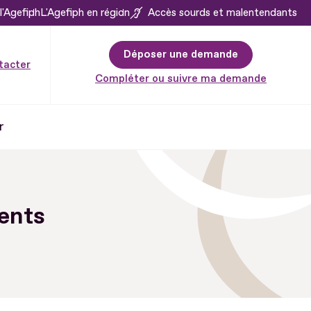
l'Agefiph
L'Agefiph en région
Accès sourds et malentendants
Déposer une demande
tacter
Compléter ou suivre ma demande
r
rents