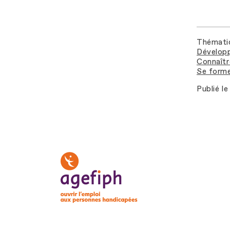
Thémati
Développ
Connaîtr
Se forme
Publié le