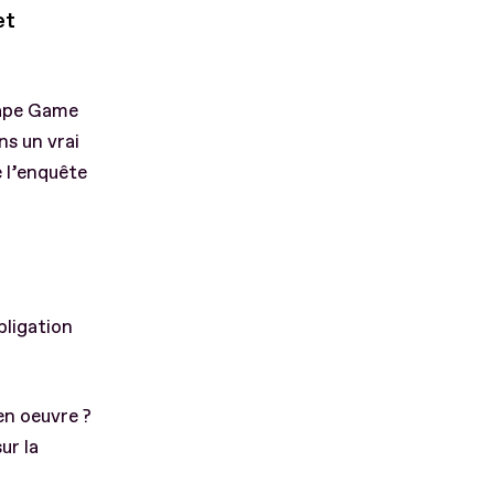
et
cape Game
s un vrai
 l’enquête
bligation
en oeuvre ?
ur la