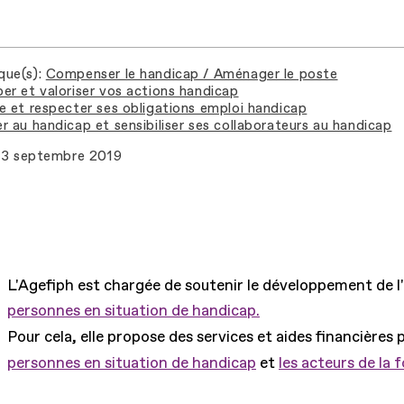
que(s)
Compenser le handicap / Aménager le poste
er et valoriser vos actions handicap
e et respecter ses obligations emploi handicap
r au handicap et sensibiliser ses collaborateurs au handicap
3 septembre 2019
L'Agefiph est chargée de soutenir le développement de l
personnes en situation de handicap.
Pour cela, elle propose des services et aides financières 
personnes en situation de handicap
et
les acteurs de la 