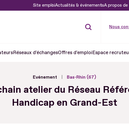
Site emploi
Actualités & événements
A propos de 
Nous con
ateurs
Réseaux d'échanges
Offres d'emploi
Espace recruteu
Evénement
Bas-Rhin (67)
hain atelier du Réseau Réfé
Handicap en Grand-Est