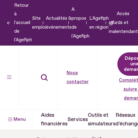
Retour
Aller
A
Accès
à
au
Site
Actualités &
propos
L'Agefiph
l'accueil
sourds et
contenu
emploi
événements
de
en région
de
malentendant
Aller
l'Agefiph
l'Agefiph
au
pied
Dépo
de
un
dema
page
Nous
Complét
contacter
suivre
dema
Aides
Outils et
Réseaux
Services
Menu
financières
simulateurs
d'échang