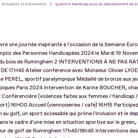
Actualités et événements
Quand le handicap pour au dépassement de soi
vre une journée inspirante à l'occasion de la Semaine Eu
Emploi des Personnes Handicapées 2024 le Mardi 19 Nov
 du bois de Ruminghem 2 INTERVENTIONS À NE PAS RA
DE 17H45 Atelier conférence avec Monsieur Olivier LYOE
e PEREL, sportif paralympique Médaillé de bronze aux je
piques Paris 2024 Intervention de Karine BOUCHER, ch
 Conférencière (violences faites aux femmes / handicap / 
port) 16H00 Accueil (viennoiseries / café) 16H15 Participe
on au golf, un sport accessible qui prône l'inclusion et le 
dans le cadre d'une mise en situation sportive sur le green, 
eur de golf de Ruminghem 17h45/18h45 Interventions des