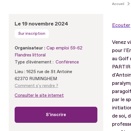
Accueil
Le 19 novembre 2024
Ecouter
Sur inscription
Venez vi
Organisateur :
Cap emploi 59-62
pour l'
Flandres littoral
au Golf
Type d'événement :
Conférence
PARTIR 
Lieu : 1625 rue de St Antoine
d'Antoin
62370 RUMINGHEM
paralym
Comment s'y rendre ?
paragolf
Consulter le site internet
par le s
initiati
S'inscrire
de soi, 
profess