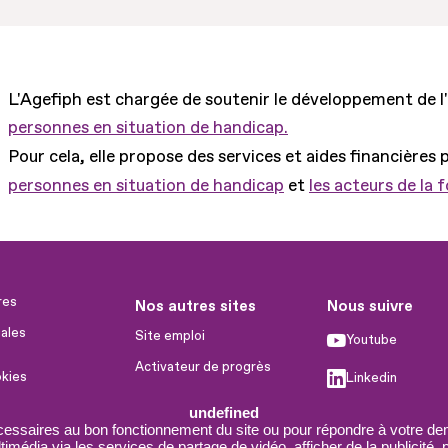
L'Agefiph est chargée de soutenir le développement de l
personnes en situation de handicap.
Pour cela, elle propose des services et aides financières 
personnes en situation de handicap
et
les acteurs de la 
res
Nos autres sites
Nous suivre
ales
Site emploi
Youtube
Activateur de progrès
okies
Linkedin
Handinnov
humaines
undefined
Facebook
Innovation et recherche
cessaires au bon fonctionnement du site ou pour répondre à votre dem
imédia via les services de partage de vidéo, afficher de la publicité,