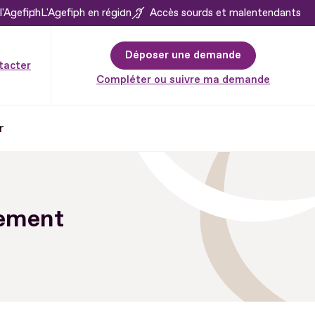
l'Agefiph
L'Agefiph en région
Accès sourds et malentendants
Déposer une demande
tacter
Compléter ou suivre ma demande
r
sement