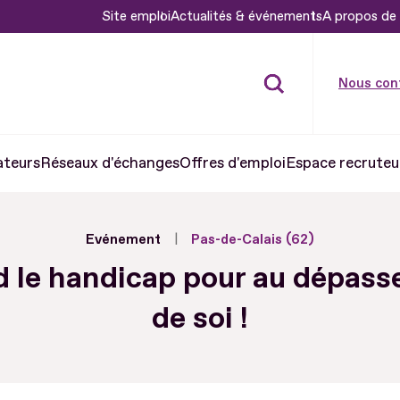
Site emploi
Actualités & événements
A propos de 
Nous con
ateurs
Réseaux d'échanges
Offres d'emploi
Espace recruteu
Evénement
Pas-de-Calais (62)
 le handicap pour au dépas
de soi !