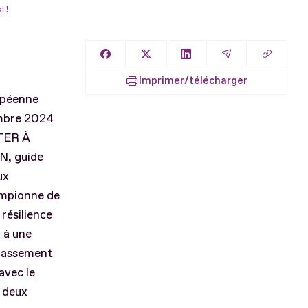
 !
Copier l
Partager sur Facebook
Partager sur X
Partager sur LinkedIn
Partager par E
Imprimer/télécharger
ropéenne
embre 2024
TER À
N, guide
ux
ampionne de
résilience
z à une
dépassement
avec le
 deux