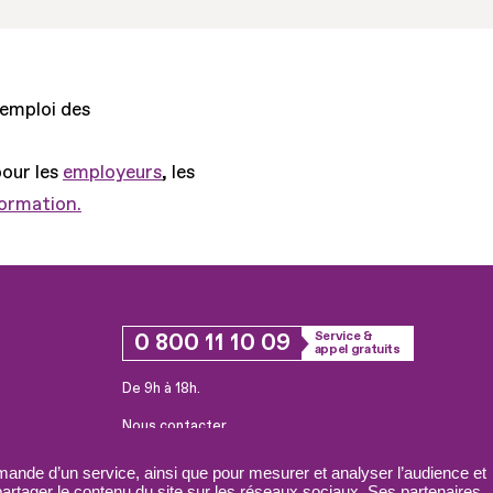
'emploi des
pour les
employeurs
, les
formation.
0 800 11 10 09
Service &
appel gratuits
De 9h à 18h.
Nous contacter
Plateforme de mise en contact LSF
ande d’un service, ainsi que pour mesurer et analyser l’audience et
 partager le contenu du site sur les réseaux sociaux. Ses partenaires