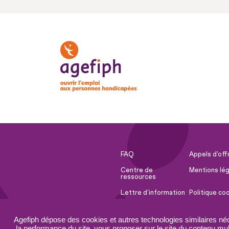
FAQ
Appels d'off
Centre de
Mentions lég
ressources
Lettre d'information
Politique co
Espace Presse
Ressources 
Agefiph dépose des cookies et autres technologies similaires né
Accessibilité :
Plan du site
la performance du site, vous proposer sur le site du contenu mult