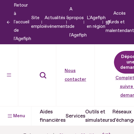
Retour
Aller
A
Accès
à
au
Site
Actualités &
propos
L'Agefiph
l'accueil
sourds et
contenu
emploi
événements
de
en région
de
malentendant
Aller
l'Agefiph
l'Agefiph
au
pied
Dépo
de
un
dema
page
Nous
Complét
contacter
suivre
dema
Aides
Outils et
Réseaux
Services
Menu
financières
simulateurs
d'échang