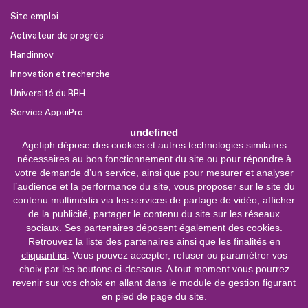
Site emploi
Activateur de progrès
Handinnov
Innovation et recherche
Université du RRH
Service AppuiPro
undefined
Agefiph dépose des cookies et autres technologies similaires
Nous suivre
nécessaires au bon fonctionnement du site ou pour répondre à
Youtube
votre demande d’un service, ainsi que pour mesurer et analyser
l’audience et la performance du site, vous proposer sur le site du
Linkedin
contenu multimédia via les services de partage de vidéo, afficher
de la publicité, partager le contenu du site sur les réseaux
Facebook
sociaux. Ses partenaires déposent également des cookies.
X
Retrouvez la liste des partenaires ainsi que les finalités en
cliquant ici
. Vous pouvez accepter, refuser ou paramétrer vos
choix par les boutons ci-dessous. A tout moment vous pourrez
0 800 11 10 09
Service &
revenir sur vos choix en allant dans le module de gestion figurant
appel gratuits
en pied de page du site.
De 9h à 18h.