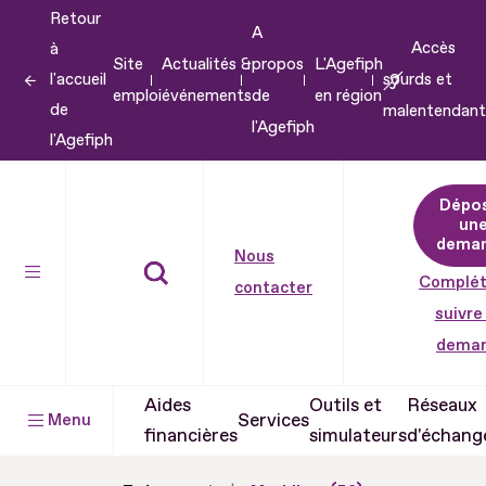
Retour
Aller
A
Accès
à
au
Site
Actualités &
propos
L'Agefiph
l'accueil
sourds et
contenu
emploi
événements
de
en région
de
malentendant
Aller
l'Agefiph
l'Agefiph
au
pied
Dépo
de
un
dema
page
Nous
Complét
contacter
suivre
dema
Aides
Outils et
Réseaux
Services
Menu
financières
simulateurs
d'échang