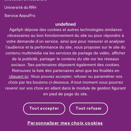
Université du RRH
Service AppuiPro
undefined
Agefiph dépose des cookies et autres technologies similaires
Nous suivre
nécessaires au bon fonctionnement du site ou pour répondre à
Youtube
votre demande d’un service, ainsi que pour mesurer et analyser
l’audience et la performance du site, vous proposer sur le site du
Linkedin
contenu multimédia via les services de partage de vidéo, afficher
de la publicité, partager le contenu du site sur les réseaux
Facebook
sociaux. Ses partenaires déposent également des cookies.
X
Retrouvez la liste des partenaires ainsi que les finalités en
cliquant ici
. Vous pouvez accepter, refuser ou paramétrer vos
choix par les boutons ci-dessous. A tout moment vous pourrez
0 800 11 10 09
Service &
revenir sur vos choix en allant dans le module de gestion figurant
appel gratuits
en pied de page du site.
De 9h à 18h.
Nous contacter
Tout accepter
Tout refuser
Plateforme de mise en contact LSF
Personnaliser mes choix cookies