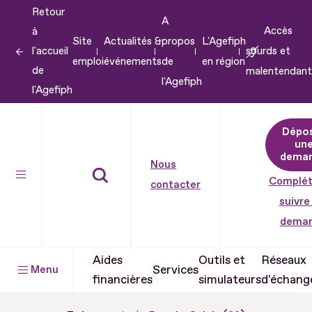
Retour
Aller
A
Accès
à
au
Site
Actualités &
propos
L'Agefiph
l'accueil
sourds et
contenu
emploi
événements
de
en région
de
malentendant
Aller
l'Agefiph
l'Agefiph
au
pied
Dépo
de
un
dema
page
Nous
Complét
contacter
suivre
dema
Aides
Outils et
Réseaux
Services
Menu
financières
simulateurs
d'échang