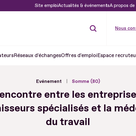
Site emploi
Actualités & événements
A propos de 
Nous con
ateurs
Réseaux d'échanges
Offres d'emploi
Espace recruteu
Evénement
Somme (80)
encontre entre les entreprise
isseurs spécialisés et la mé
du travail