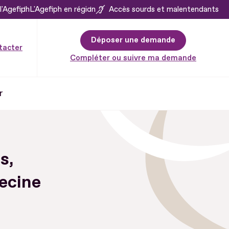
l'Agefiph
L'Agefiph en région
Accès sourds et malentendants
Déposer une demande
tacter
Compléter ou suivre ma demande
r
s,
decine