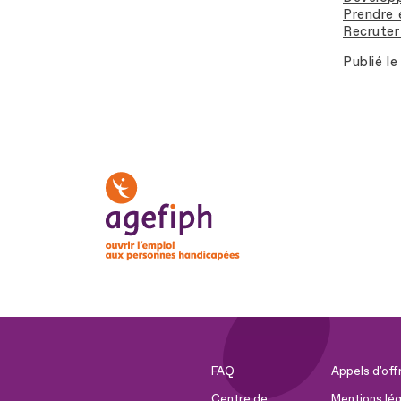
Prendre 
Recruter 
Publié le
FAQ
Appels d'off
Centre de
Mentions lég