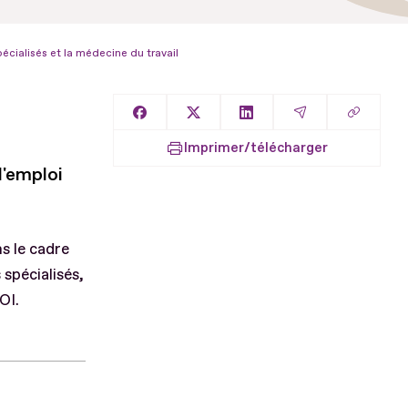
écialisés et la médecine du travail
Copier l
Partager sur Facebook
Partager sur X
Partager sur LinkedIn
Partager par E
Imprimer/télécharger
l'emploi
s le cadre
spécialisés,
OI.