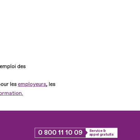
'emploi des
pour les
employeurs
, les
formation.
0 800 11 10 09
Service &
appel gratuits