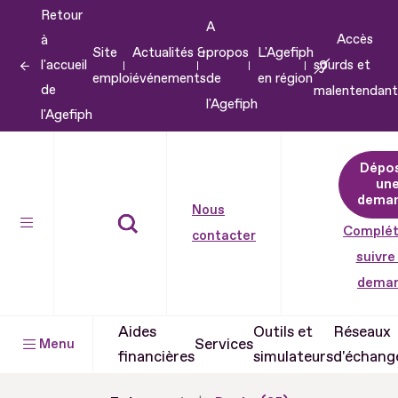
Retour
Aller
A
Accès
à
au
Site
Actualités &
propos
L'Agefiph
l'accueil
sourds et
contenu
emploi
événements
de
en région
de
malentendant
Aller
l'Agefiph
l'Agefiph
au
pied
Dépo
de
un
dema
page
Nous
Complét
contacter
suivre
dema
Aides
Outils et
Réseaux
Services
Menu
financières
simulateurs
d'échang