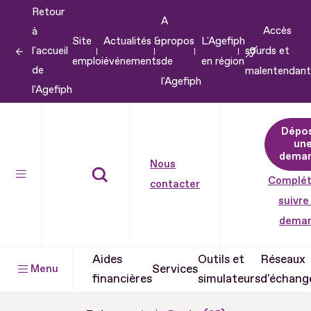
Retour
Aller
A
Accès
à
au
Site
Actualités &
propos
L'Agefiph
l'accueil
sourds et
contenu
emploi
événements
de
en région
de
malentendant
Aller
l'Agefiph
l'Agefiph
au
pied
Dépo
de
un
dema
page
Nous
Complét
contacter
suivre
dema
Aides
Outils et
Réseaux
Services
Menu
financières
simulateurs
d'échang