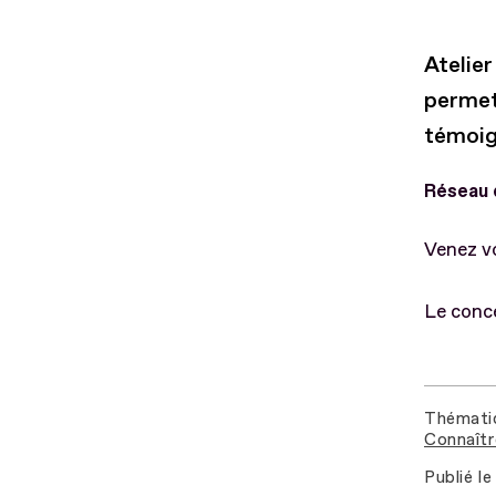
Atelie
permet
témoig
Réseau 
Venez vo
Le conce
Thémati
Connaîtr
Publié le