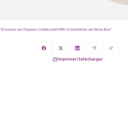
'inscrire sur l'Espace Collaboratif RRH et bénéficier de l'Activ Box"
Copier l
Partager sur Facebook
Partager sur X
Partager sur LinkedIn
Partager par E
Imprimer/télécharger