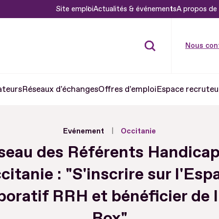
Site emploi
Actualités & événements
A propos de 
Nous con
ateurs
Réseaux d'échanges
Offres d'emploi
Espace recruteu
Evénement
Occitanie
seau des Référents Handicap
citanie : "S'inscrire sur l'Esp
boratif RRH et bénéficier de l
Box"