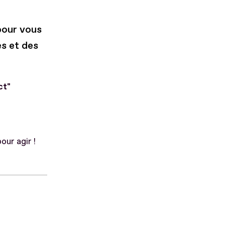
pour vous
s et des
ct"
our agir !