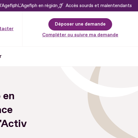
l'Agefiph
L'Agefiph en région
Accès sourds et malentendants
Déposer une demande
tacter
Compléter ou suivre ma demande
r
 en
ace
'Activ