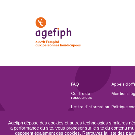
FAQ
Appels d'off
Centre de
Mentions lég
ressources
Lettre d'information
Politique co
Espace Presse
Ressources 
Agefiph dépose des cookies et autres technologies similaires né
Accessibilité :
Plan du site
la performance du site, vous proposer sur le site du contenu mult
partiellement
déposent également des cookies. Retrouvez la liste des parten
conforme