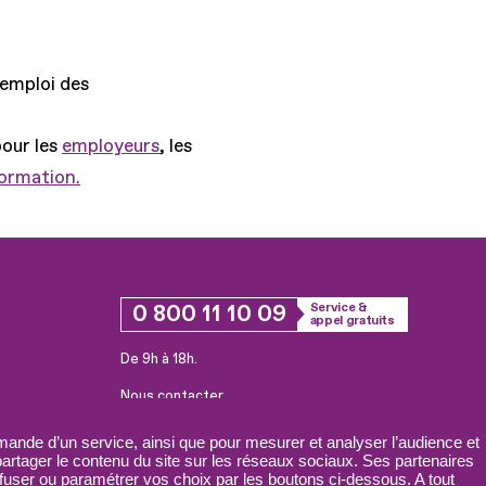
'emploi des
pour les
employeurs
, les
formation.
0 800 11 10 09
Service &
appel gratuits
De 9h à 18h.
Nous contacter
Plateforme de mise en contact LSF
ande d’un service, ainsi que pour mesurer et analyser l’audience et
 partager le contenu du site sur les réseaux sociaux. Ses partenaires
fuser ou paramétrer vos choix par les boutons ci-dessous. A tout