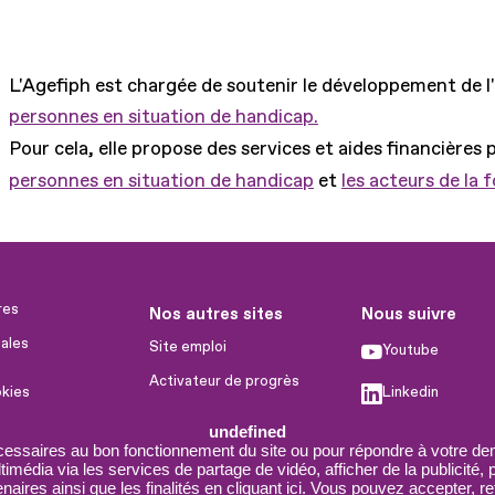
L'Agefiph est chargée de soutenir le développement de l
personnes en situation de handicap.
Pour cela, elle propose des services et aides financières 
personnes en situation de handicap
et
les acteurs de la 
res
Nos autres sites
Nous suivre
ales
Site emploi
Youtube
Activateur de progrès
okies
Linkedin
Handinnov
humaines
undefined
Facebook
Innovation et recherche
cessaires au bon fonctionnement du site ou pour répondre à votre dem
imédia via les services de partage de vidéo, afficher de la publicité,
X
Université du RRH
aires ainsi que les finalités en
cliquant ici
. Vous pouvez accepter, re