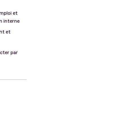
mploi et
n interne
nt et
cter par