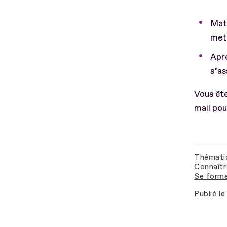
Mati
mett
Aprè
s’as
Vous êt
mail pou
Thémati
Connaîtr
Se forme
Publié le