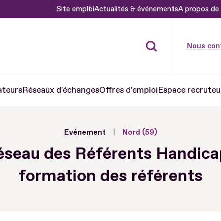
Site emploi
Actualités & événements
A propos de 
Nous con
ateurs
Réseaux d'échanges
Offres d'emploi
Espace recruteu
Evénement
Nord (59)
éseau des Référents Handicap
formation des référents