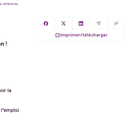
s référents
Copier l
Partager sur Facebook
Partager sur X
Partager sur LinkedIn
Partager par E
Imprimer/télécharger
n !
ir la
 l’emploi