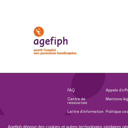
FAQ
Appels d'off
Centre de
Mentions lég
ressources
Lettre d'information
Politique co
Espace Presse
Ressources 
Agefiph dépose des cookies et autres technologies similaires né