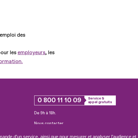
'emploi des
pour les
employeurs
, les
formation.
0 800 11 10 09
Service &
appel gratuits
De 9h à 18h.
Nous contacter
Plateforme de mise en contact LSF
ande d’un service, ainsi que pour mesurer et analyser l’audience et