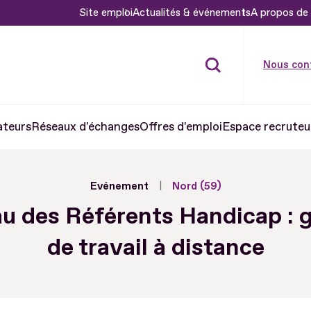
Site emploi
Actualités & événements
A propos de 
Nous con
ateurs
Réseaux d'échanges
Offres d'emploi
Espace recruteu
Evénement
Nord (59)
u des Référents Handicap : 
de travail à distance