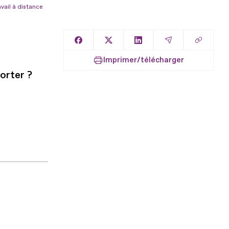
vail à distance
Copier l
Partager sur Facebook
Partager sur X
Partager sur LinkedIn
Partager par E
Imprimer/télécharger
orter ?