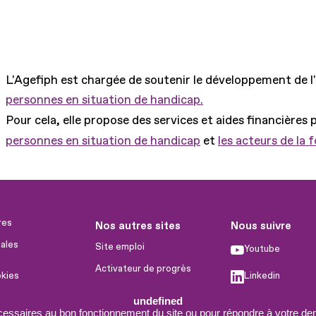
L'Agefiph est chargée de soutenir le développement de l
personnes en situation de handicap.
Pour cela, elle propose des services et aides financières 
personnes en situation de handicap
et
les acteurs de la 
res
Nos autres sites
Nous suivre
ales
Site emploi
Youtube
Activateur de progrès
okies
Linkedin
Handinnov
humaines
undefined
Facebook
Innovation et recherche
cessaires au bon fonctionnement du site ou pour répondre à votre dem