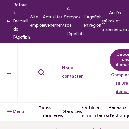
Retour
Aller
A
Accès
à
au
Site
Actualités &
propos
L'Agefiph
l'accueil
sourds et
contenu
emploi
événements
de
en région
de
malentendant
Aller
l'Agefiph
l'Agefiph
au
pied
Dépo
de
un
dema
page
Nous
Complét
contacter
suivre
dema
Aides
Outils et
Réseaux
Services
Menu
financières
simulateurs
d'échang