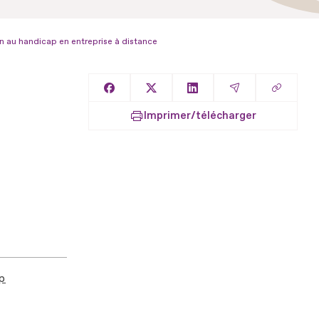
n au handicap en entreprise à distance
Copier l
Partager sur Facebook
Partager sur X
Partager sur LinkedIn
Partager par E
Imprimer/télécharger
ap