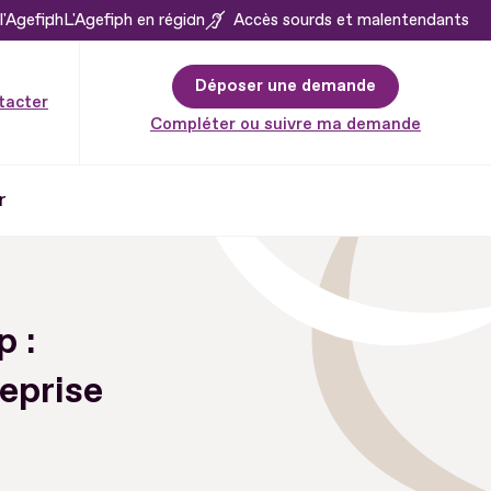
l'Agefiph
L'Agefiph en région
Accès sourds et malentendants
Déposer une demande
tacter
Compléter ou suivre ma demande
r
 :
reprise