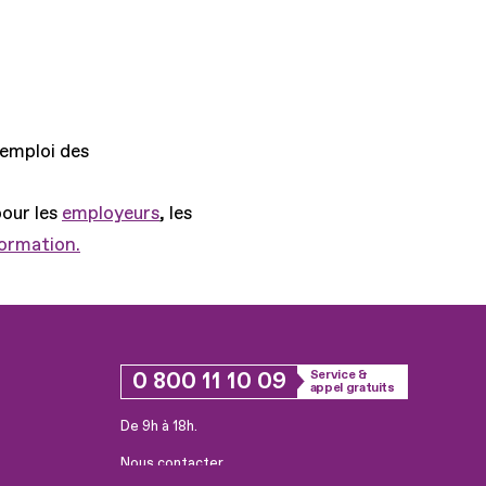
'emploi des
pour les
employeurs
, les
formation.
0 800 11 10 09
Service &
appel gratuits
De 9h à 18h.
Nous contacter