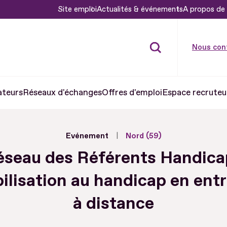
Site emploi
Actualités & événements
A propos de 
Nous con
ateurs
Réseaux d'échanges
Offres d'emploi
Espace recruteu
Evénement
Nord (59)
éseau des Référents Handicap
ilisation au handicap en ent
à distance