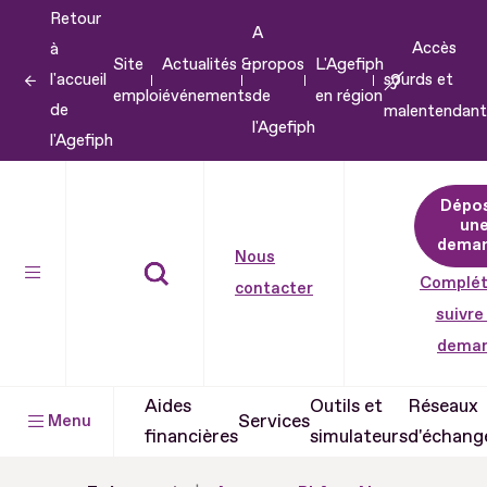
Retour
Aller
A
Accès
à
au
Site
Actualités &
propos
L'Agefiph
l'accueil
sourds et
contenu
emploi
événements
de
en région
de
malentendant
Aller
l'Agefiph
l'Agefiph
au
pied
Dépo
de
un
dema
page
Nous
Complét
contacter
suivre
dema
Aides
Outils et
Réseaux
Services
Menu
financières
simulateurs
d'échang