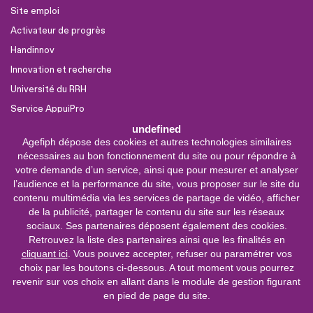
Site emploi
Activateur de progrès
Handinnov
Innovation et recherche
Université du RRH
Service AppuiPro
undefined
Agefiph dépose des cookies et autres technologies similaires
Nous suivre
nécessaires au bon fonctionnement du site ou pour répondre à
Youtube
votre demande d’un service, ainsi que pour mesurer et analyser
l’audience et la performance du site, vous proposer sur le site du
Linkedin
contenu multimédia via les services de partage de vidéo, afficher
de la publicité, partager le contenu du site sur les réseaux
Facebook
sociaux. Ses partenaires déposent également des cookies.
X
Retrouvez la liste des partenaires ainsi que les finalités en
cliquant ici
. Vous pouvez accepter, refuser ou paramétrer vos
choix par les boutons ci-dessous. A tout moment vous pourrez
0 800 11 10 09
Service &
revenir sur vos choix en allant dans le module de gestion figurant
appel gratuits
en pied de page du site.
De 9h à 18h.