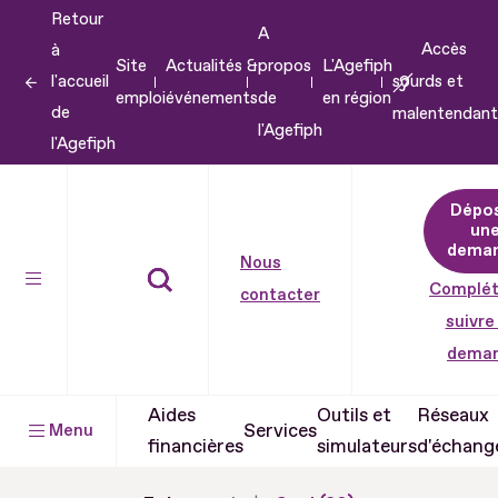
Retour
Aller
A
Accès
à
au
Site
Actualités &
propos
L'Agefiph
l'accueil
sourds et
contenu
emploi
événements
de
en région
de
malentendant
Aller
l'Agefiph
l'Agefiph
au
pied
Dépo
de
un
dema
page
Nous
Complét
contacter
suivre
dema
Aides
Outils et
Réseaux
Services
Menu
financières
simulateurs
d'échang