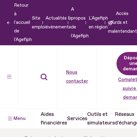
Retour
Aller
A
Accès
à
au
Site
Actualités &
propos
L'Agefiph
l'accueil
sourds et
contenu
emploi
événements
de
en région
de
malentendant
Aller
l'Agefiph
l'Agefiph
au
pied
Dépo
de
un
dema
page
Nous
Complét
contacter
suivre
dema
Aides
Outils et
Réseaux
Services
Menu
financières
simulateurs
d'échang