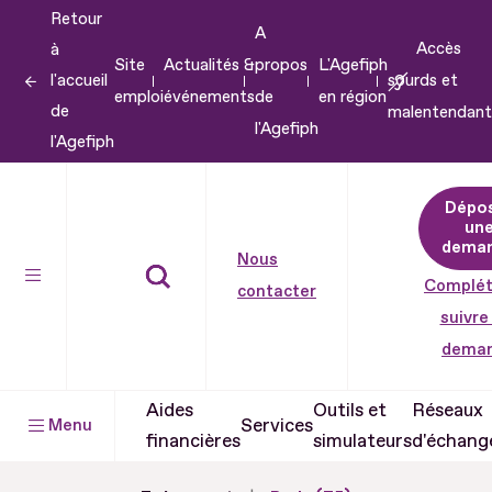
Retour
Aller
A
Accès
à
au
Site
Actualités &
propos
L'Agefiph
l'accueil
sourds et
contenu
emploi
événements
de
en région
de
malentendant
Aller
l'Agefiph
l'Agefiph
au
pied
Dépo
de
un
dema
page
Nous
Complét
contacter
suivre
dema
Aides
Outils et
Réseaux
Services
Menu
financières
simulateurs
d'échang