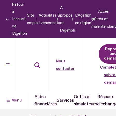
Retour
Aller
A
Accès
à
au
Site
Actualités &
propos
L'Agefiph
l'accueil
sourds et
contenu
emploi
événements
de
en région
de
malentendant
Aller
l'Agefiph
l'Agefiph
au
pied
Dépo
de
un
dema
page
Nous
Complét
contacter
suivre
dema
Aides
Outils et
Réseaux
Services
Menu
financières
simulateurs
d'échang