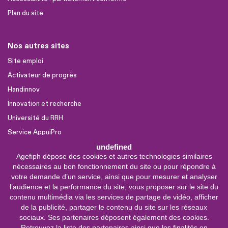
Plan du site
Nos autres sites
Site emploi
Activateur de progrès
Handinnov
Innovation et recherche
Université du RRH
Service AppuiPro
undefined
Agefiph dépose des cookies et autres technologies similaires
Nous suivre
nécessaires au bon fonctionnement du site ou pour répondre à
Youtube
votre demande d’un service, ainsi que pour mesurer et analyser
l’audience et la performance du site, vous proposer sur le site du
Linkedin
contenu multimédia via les services de partage de vidéo, afficher
de la publicité, partager le contenu du site sur les réseaux
Facebook
sociaux. Ses partenaires déposent également des cookies.
X
Retrouvez la liste des partenaires ainsi que les finalités en