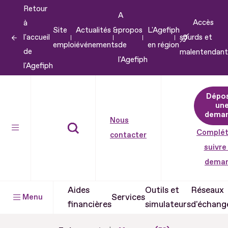
Retour
Aller
A
Accès
à
au
Site
Actualités &
propos
L'Agefiph
l'accueil
sourds et
contenu
emploi
événements
de
en région
de
malentendant
Aller
l'Agefiph
l'Agefiph
au
pied
Dépo
de
un
dema
page
Nous
Complét
contacter
suivre
dema
Aides
Outils et
Réseaux
Services
Menu
financières
simulateurs
d'échang