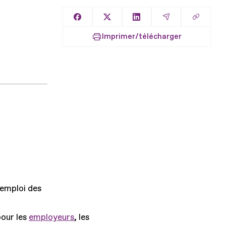
Copier l
Partager sur Facebook
Partager sur X
Partager sur LinkedIn
Partager par E
Imprimer/télécharger
'emploi des
pour les
employeurs
, les