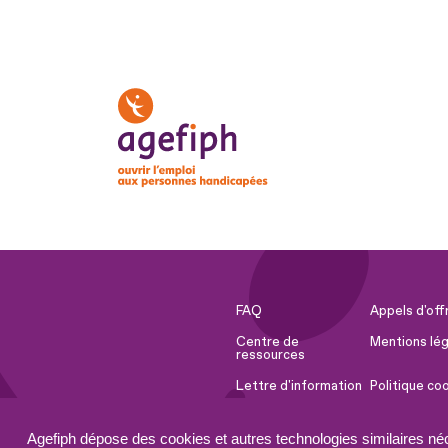
FAQ
Appels d'off
Centre de
Mentions lég
ressources
Lettre d'information
Politique co
Espace Presse
Ressources 
Agefiph dépose des cookies et autres technologies similaires né
Accessibilité :
Plan du site