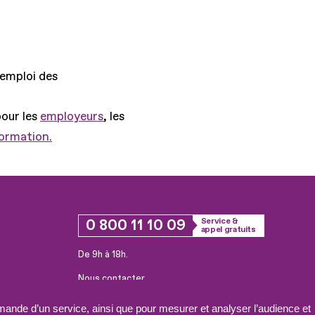
'emploi des
pour les
employeurs
, les
formation.
0 800 11 10 09
Service &
appel gratuits
De 9h à 18h.
Nous contacter
Plateforme de mise en contact LSF
ande d’un service, ainsi que pour mesurer et analyser l’audience et