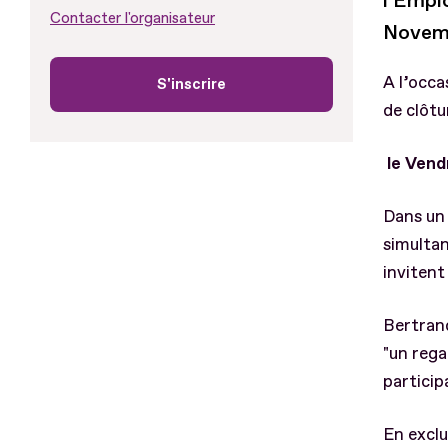
l’Empl
Contacter l'organisateur
Novem
A l’occa
S'inscrire
de clôtu
le
Vend
Dans un 
simultan
invitent
Bertran
"un rega
particip
En exclu