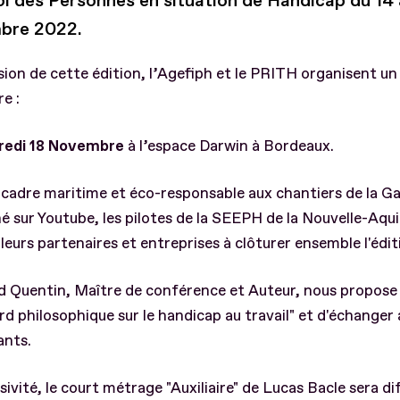
oi des Personnes en situation de Handicap du 14 
bre 2022.
sion de cette édition, l’Agefiph et le PRITH organisent 
re :
redi 18 Novembre
à l’espace Darwin à Bordeaux.
cadre maritime et éco-responsable aux chantiers de la G
é sur Youtube, les pilotes de la SEEPH de la Nouvelle-Aqu
 leurs partenaires et entreprises à clôturer ensemble l'édi
d Quentin, Maître de conférence et Auteur, nous propose
rd philosophique sur le handicap au travail" et d'échanger 
ants.
sivité, le court métrage "Auxiliaire" de Lucas Bacle sera di