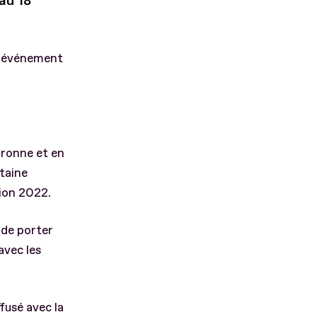
au 18
un événement
aronne et en
itaine
tion 2022.
 de porter
avec les
ffusé avec la