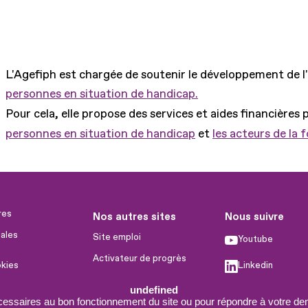
L'Agefiph est chargée de soutenir le développement de l
personnes en situation de handicap.
Pour cela, elle propose des services et aides financières 
personnes en situation de handicap
et
les acteurs de la 
res
Nos autres sites
Nous suivre
ales
Site emploi
Youtube
Activateur de progrès
okies
Linkedin
Handinnov
humaines
undefined
Facebook
Innovation et recherche
cessaires au bon fonctionnement du site ou pour répondre à votre dem