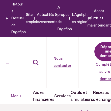
Retour
Aller
A
Accès
à
au
Site
Actualités &
propos
L'Agefiph
l'accueil
sourds et
contenu
emploi
événements
de
en région
de
malentendant
Aller
l'Agefiph
l'Agefiph
au
pied
Dépo
de
un
dema
page
Nous
Complét
contacter
suivre
dema
Aides
Outils et
Réseaux
Services
Menu
financières
simulateurs
d'échang