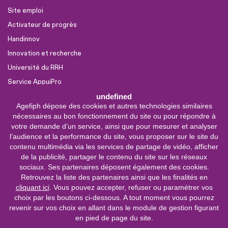
Site emploi
Activateur de progrès
Handinnov
Innovation et recherche
Université du RRH
Service AppuiPro
undefined
Agefiph dépose des cookies et autres technologies similaires
Nous suivre
nécessaires au bon fonctionnement du site ou pour répondre à
Youtube
votre demande d’un service, ainsi que pour mesurer et analyser
l’audience et la performance du site, vous proposer sur le site du
Linkedin
contenu multimédia via les services de partage de vidéo, afficher
de la publicité, partager le contenu du site sur les réseaux
Facebook
sociaux. Ses partenaires déposent également des cookies.
X
Retrouvez la liste des partenaires ainsi que les finalités en
cliquant ici
. Vous pouvez accepter, refuser ou paramétrer vos
choix par les boutons ci-dessous. A tout moment vous pourrez
0 800 11 10 09
Service &
revenir sur vos choix en allant dans le module de gestion figurant
appel gratuits
en pied de page du site.
De 9h à 18h.