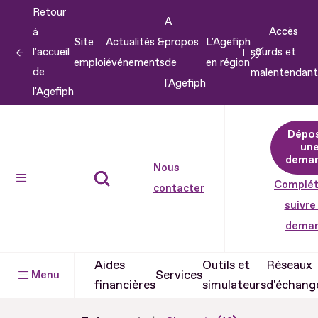
Retour
Aller
A
Accès
à
au
Site
Actualités &
propos
L'Agefiph
l'accueil
sourds et
contenu
emploi
événements
de
en région
de
malentendant
Aller
l'Agefiph
l'Agefiph
au
pied
Dépo
de
un
dema
page
Nous
Complét
contacter
suivre
dema
Aides
Outils et
Réseaux
Services
Menu
financières
simulateurs
d'échang