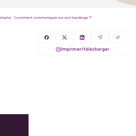
'emploi : "comment communiquer sur son handicap ?"
Copier l
Partager sur Facebook
Partager sur X
Partager sur LinkedIn
Partager par E
Imprimer/télécharger