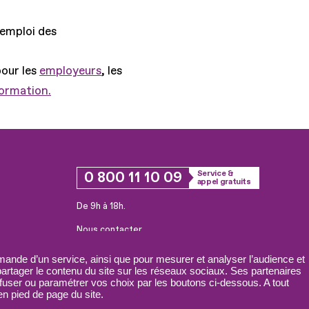
'emploi des
pour les
employeurs
, les
formation.
0 800 11 10 09
Service &
appel gratuits
De 9h à 18h.
Nous contacter
Plateforme de mise en contact LSF
ande d’un service, ainsi que pour mesurer et analyser l’audience et
 partager le contenu du site sur les réseaux sociaux. Ses partenaires
fuser ou paramétrer vos choix par les boutons ci-dessous. A tout
n pied de page du site.