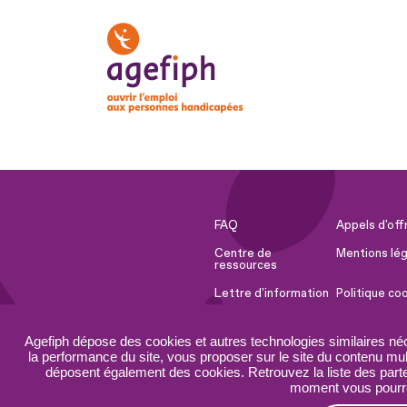
FAQ
Appels d'off
Centre de
Mentions lég
ressources
Lettre d'information
Politique co
Espace Presse
Ressources 
Agefiph dépose des cookies et autres technologies similaires né
Accessibilité :
Plan du site
la performance du site, vous proposer sur le site du contenu mult
partiellement
déposent également des cookies. Retrouvez la liste des parten
conforme
moment vous pourrez