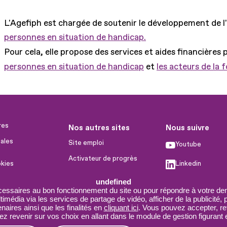
L'Agefiph est chargée de soutenir le développement de l
personnes en situation de handicap.
Pour cela, elle propose des services et aides financières 
personnes en situation de handicap
et
les acteurs de la 
res
Nos autres sites
Nous suivre
ales
Site emploi
Youtube
Activateur de progrès
okies
Linkedin
Handinnov
humaines
undefined
Facebook
Innovation et recherche
cessaires au bon fonctionnement du site ou pour répondre à votre dem
imédia via les services de partage de vidéo, afficher de la publicité,
X
Université du RRH
aires ainsi que les finalités en
cliquant ici
. Vous pouvez accepter, re
 revenir sur vos choix en allant dans le module de gestion figurant e
Service AppuiPro