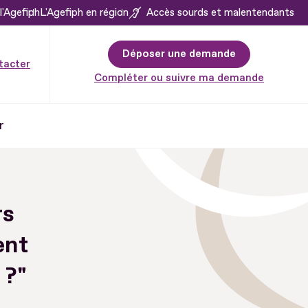
l'Agefiph
L'Agefiph en région
Accès sourds et malentendants
Déposer une demande
tacter
Compléter ou suivre ma demande
r
rs
ent
 ?"