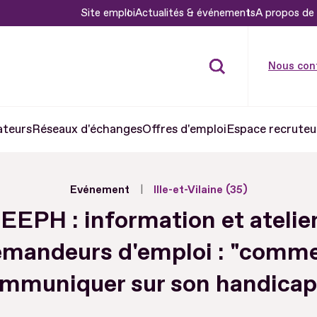
Site emploi
Actualités & événements
A propos de 
Nous con
ateurs
Réseaux d'échanges
Offres d'emploi
Espace recruteu
Evénement
Ille-et-Vilaine (35)
EEPH : information et atelie
mandeurs d'emploi : "comm
mmuniquer sur son handicap