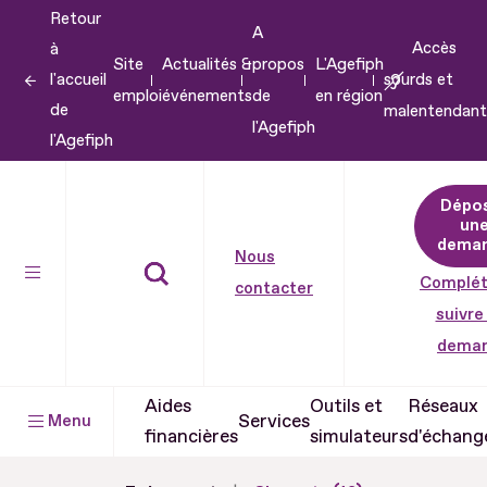
Retour
Aller
A
Accès
à
au
Site
Actualités &
propos
L'Agefiph
l'accueil
sourds et
contenu
emploi
événements
de
en région
de
malentendant
Aller
l'Agefiph
l'Agefiph
au
pied
Dépo
de
un
dema
page
Nous
Complét
contacter
suivre
dema
Aides
Outils et
Réseaux
Services
Menu
financières
simulateurs
d'échang