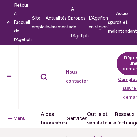
Retour
Aller
A
Accès
à
au
Site
Actualités &
propos
L'Agefiph
l'accueil
sourds et
contenu
emploi
événements
de
en région
de
malentendant
Aller
l'Agefiph
l'Agefiph
au
pied
Dépo
de
un
dema
page
Nous
Complét
contacter
suivre
dema
Aides
Outils et
Réseaux
Services
Menu
financières
simulateurs
d'échang