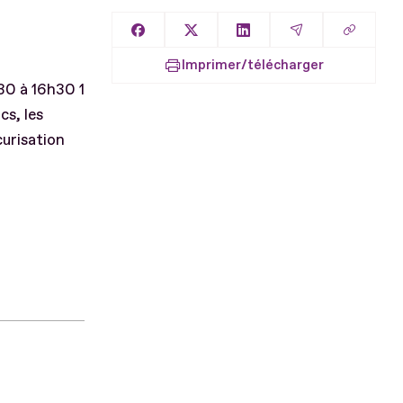
Copier l
Partager sur Facebook
Partager sur X
Partager sur LinkedIn
Partager par E
Imprimer/télécharger
30 à 16h30 1
cs, les
curisation