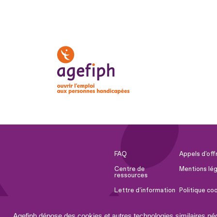
FAQ
Appels d'off
Centre de
Mentions lég
ressources
Lettre d'information
Politique co
Espace Presse
Ressources 
Agefiph dépose des cookies et autres technologies similaires né