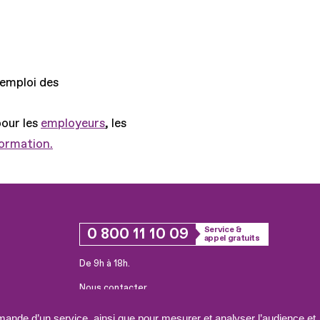
'emploi des
pour les
employeurs
, les
formation.
0 800 11 10 09
Service &
appel gratuits
De 9h à 18h.
Nous contacter
Plateforme de mise en contact LSF
ande d’un service, ainsi que pour mesurer et analyser l’audience et