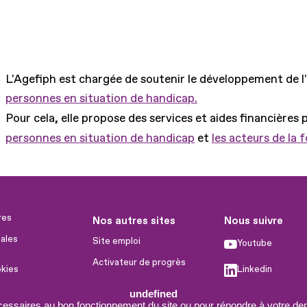
L'Agefiph est chargée de soutenir le développement de l
personnes en situation de handicap.
Pour cela, elle propose des services et aides financières 
personnes en situation de handicap
et
les acteurs de la 
res
Nos autres sites
Nous suivre
ales
Site emploi
Youtube
Activateur de progrès
okies
Linkedin
Handinnov
humaines
undefined
Facebook
Innovation et recherche
cessaires au bon fonctionnement du site ou pour répondre à votre dem