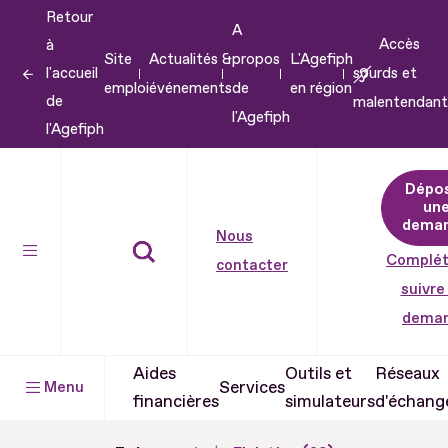
Retour
Aller
A
Accès
à
au
Site
Actualités &
propos
L'Agefiph
l'accueil
sourds et
contenu
emploi
événements
de
en région
de
malentendant
Aller
l'Agefiph
l'Agefiph
au
pied
Dépo
de
un
dema
page
Nous
Complét
contacter
suivre
dema
Aides
Outils et
Réseaux
Services
Menu
financières
simulateurs
d'échang