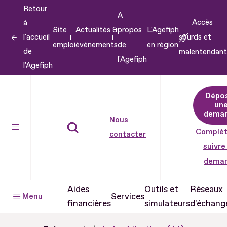
Retour
Aller
A
Accès
à
au
Site
Actualités &
propos
L'Agefiph
l'accueil
sourds et
contenu
emploi
événements
de
en région
de
malentendant
Aller
l'Agefiph
l'Agefiph
au
pied
Dépo
de
un
dema
page
Nous
Complét
contacter
suivre
dema
Aides
Outils et
Réseaux
Services
Menu
financières
simulateurs
d'échang