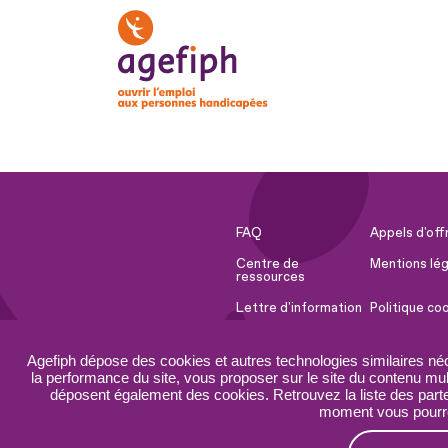
FAQ
Appels d'off
Centre de
Mentions lég
ressources
Lettre d'information
Politique co
Espace Presse
Ressources 
Agefiph dépose des cookies et autres technologies similaires né
Accessibilité :
Plan du site
la performance du site, vous proposer sur le site du contenu mult
partiellement
déposent également des cookies. Retrouvez la liste des parten
conforme
moment vous pourrez