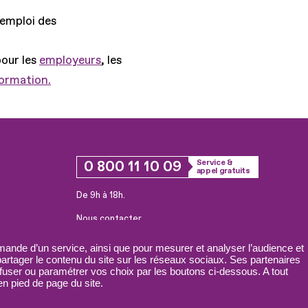
'emploi des
pour les
employeurs
, les
formation.
0 800 11 10 09
Service &
appel gratuits
De 9h à 18h.
Nous contacter
Plateforme de mise en contact LSF
ande d’un service, ainsi que pour mesurer et analyser l’audience et
 partager le contenu du site sur les réseaux sociaux. Ses partenaires
fuser ou paramétrer vos choix par les boutons ci-dessous. A tout
n pied de page du site.