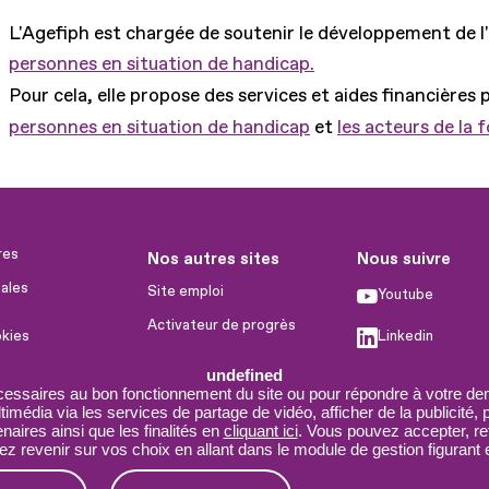
L'Agefiph est chargée de soutenir le développement de l
personnes en situation de handicap.
Pour cela, elle propose des services et aides financières 
personnes en situation de handicap
et
les acteurs de la 
res
Nos autres sites
Nous suivre
ales
Site emploi
Youtube
Activateur de progrès
okies
Linkedin
Handinnov
humaines
undefined
Facebook
Innovation et recherche
cessaires au bon fonctionnement du site ou pour répondre à votre dem
imédia via les services de partage de vidéo, afficher de la publicité,
X
Université du RRH
aires ainsi que les finalités en
cliquant ici
. Vous pouvez accepter, re
 revenir sur vos choix en allant dans le module de gestion figurant e
Service AppuiPro