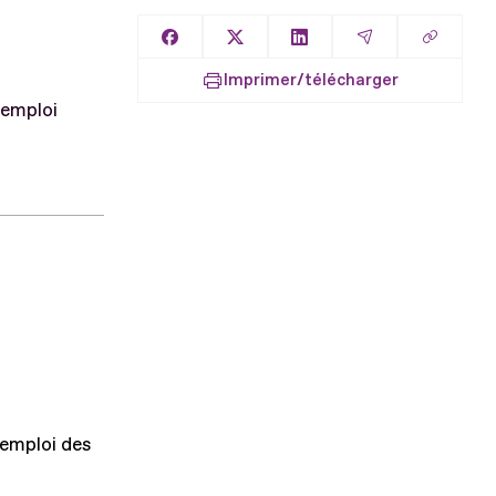
Copier l
Partager sur Facebook
Partager sur X
Partager sur LinkedIn
Partager par E
Imprimer/télécharger
 emploi
'emploi des