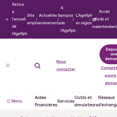
Retour
Aller
A
Accès
à
au
Site
Actualités &
propos
L'Agefiph
l'accueil
sourds et
contenu
emploi
événements
de
en région
de
malentendant
Aller
l'Agefiph
l'Agefiph
au
pied
Dépo
de
un
dema
page
Nous
Complét
contacter
suivre
dema
Aides
Outils et
Réseaux
Services
Menu
financières
simulateurs
d'échang