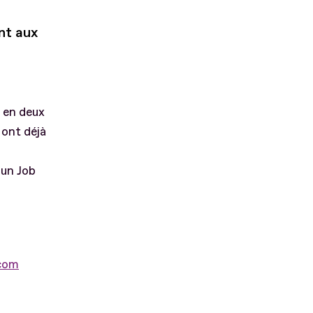
nt aux
a en deux
 ont déjà
 un Job
.com