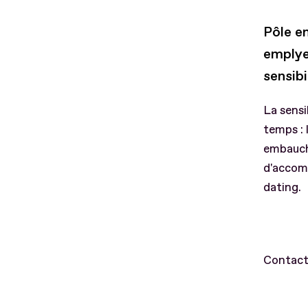
Pôle e
emplye
sensibi
La sensi
temps : 
embauch
d'accomp
dating.
Contact