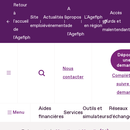
Retour
Aller
A
Accès
à
au
Site
Actualités &
propos
L'Agefiph
l'accueil
sourds et
contenu
emploi
événements
de
en région
de
malentendant
Aller
l'Agefiph
l'Agefiph
au
pied
Dépo
de
un
dema
page
Nous
Complét
contacter
suivre
dema
Aides
Outils et
Réseaux
Services
Menu
financières
simulateurs
d'échang