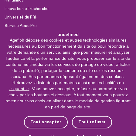
Handinnov
Innovation et recherche
Université du RRH
Service AppuiPro
undefined
Agefiph dépose des cookies et autres technologies similaires
Nous suivre
nécessaires au bon fonctionnement du site ou pour répondre à
Youtube
votre demande d’un service, ainsi que pour mesurer et analyser
l’audience et la performance du site, vous proposer sur le site du
Linkedin
contenu multimédia via les services de partage de vidéo, afficher
de la publicité, partager le contenu du site sur les réseaux
Facebook
sociaux. Ses partenaires déposent également des cookies.
X
Retrouvez la liste des partenaires ainsi que les finalités en
cliquant ici
. Vous pouvez accepter, refuser ou paramétrer vos
choix par les boutons ci-dessous. A tout moment vous pourrez
0 800 11 10 09
Service &
revenir sur vos choix en allant dans le module de gestion figurant
appel gratuits
en pied de page du site.
De 9h à 18h.
Nous contacter
Tout accepter
Tout refuser
Plateforme de mise en contact LSF