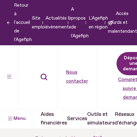
Retour
Aller
A
Accès
à
au
Site
Actualités &
propos
L'Agefiph
l'accueil
sourds et
contenu
emploi
événements
de
en région
de
malentendant
Aller
l'Agefiph
l'Agefiph
au
pied
Dépo
de
un
dema
page
Nous
Complét
contacter
suivre
dema
Aides
Outils et
Réseaux
Services
Menu
financières
simulateurs
d'échang