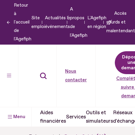
Retour
Aller
A
Accès
à
au
Site
Actualités &
propos
L'Agefiph
l'accueil
sourds et
contenu
emploi
événements
de
en région
de
malentendant
Aller
l'Agefiph
l'Agefiph
au
pied
Dépo
de
un
dema
page
Nous
Complét
contacter
suivre
dema
Aides
Outils et
Réseaux
Services
Menu
financières
simulateurs
d'échang