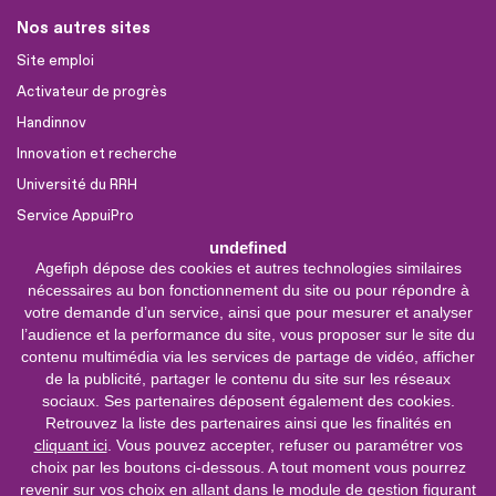
Nos autres sites
Site emploi
Activateur de progrès
Handinnov
Innovation et recherche
Université du RRH
Service AppuiPro
undefined
Agefiph dépose des cookies et autres technologies similaires
Nous suivre
nécessaires au bon fonctionnement du site ou pour répondre à
Youtube
votre demande d’un service, ainsi que pour mesurer et analyser
l’audience et la performance du site, vous proposer sur le site du
Linkedin
contenu multimédia via les services de partage de vidéo, afficher
de la publicité, partager le contenu du site sur les réseaux
Facebook
sociaux. Ses partenaires déposent également des cookies.
X
Retrouvez la liste des partenaires ainsi que les finalités en
cliquant ici
. Vous pouvez accepter, refuser ou paramétrer vos
choix par les boutons ci-dessous. A tout moment vous pourrez
0 800 11 10 09
Service &
revenir sur vos choix en allant dans le module de gestion figurant
appel gratuits