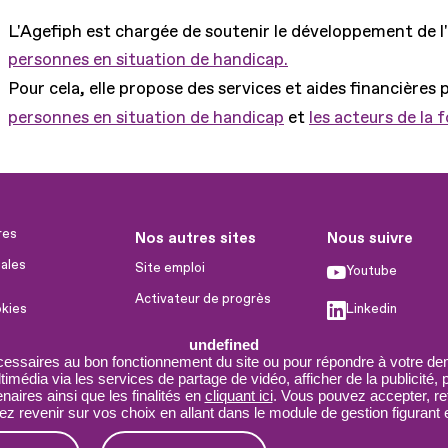
L'Agefiph est chargée de soutenir le développement de l
personnes en situation de handicap.
Pour cela, elle propose des services et aides financières 
personnes en situation de handicap
et
les acteurs de la 
res
Nos autres sites
Nous suivre
ales
Site emploi
Youtube
Activateur de progrès
okies
Linkedin
Handinnov
humaines
undefined
Facebook
Innovation et recherche
cessaires au bon fonctionnement du site ou pour répondre à votre dem
imédia via les services de partage de vidéo, afficher de la publicité,
X
Université du RRH
aires ainsi que les finalités en
cliquant ici
. Vous pouvez accepter, re
 revenir sur vos choix en allant dans le module de gestion figurant e
Service AppuiPro