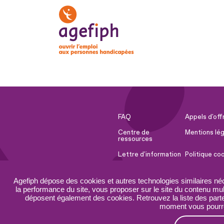
FAQ
Appels d'off
Centre de
Mentions lég
ressources
Lettre d'information
Politique co
Espace Presse
Ressources 
Agefiph dépose des cookies et autres technologies similaires né
Accessibilité :
Plan du site
la performance du site, vous proposer sur le site du contenu mult
partiellement
déposent également des cookies. Retrouvez la liste des parten
conforme
moment vous pourrez