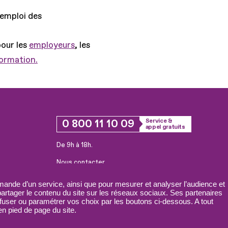
'emploi des
pour les
employeurs
, les
formation.
0 800 11 10 09
Service &
appel gratuits
De 9h à 18h.
Nous contacter
Plateforme de mise en contact LSF
ande d’un service, ainsi que pour mesurer et analyser l’audience et
 partager le contenu du site sur les réseaux sociaux. Ses partenaires
fuser ou paramétrer vos choix par les boutons ci-dessous. A tout
n pied de page du site.