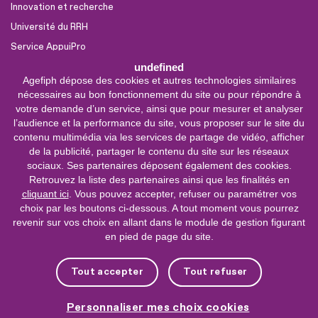
Innovation et recherche
Université du RRH
Service AppuiPro
undefined
Agefiph dépose des cookies et autres technologies similaires
Nous suivre
nécessaires au bon fonctionnement du site ou pour répondre à
Youtube
votre demande d’un service, ainsi que pour mesurer et analyser
l’audience et la performance du site, vous proposer sur le site du
Linkedin
contenu multimédia via les services de partage de vidéo, afficher
de la publicité, partager le contenu du site sur les réseaux
Facebook
sociaux. Ses partenaires déposent également des cookies.
X
Retrouvez la liste des partenaires ainsi que les finalités en
cliquant ici
. Vous pouvez accepter, refuser ou paramétrer vos
choix par les boutons ci-dessous. A tout moment vous pourrez
0 800 11 10 09
Service &
revenir sur vos choix en allant dans le module de gestion figurant
appel gratuits
en pied de page du site.
De 9h à 18h.
Nous contacter
Tout accepter
Tout refuser
Plateforme de mise en contact LSF
Personnaliser mes choix cookies