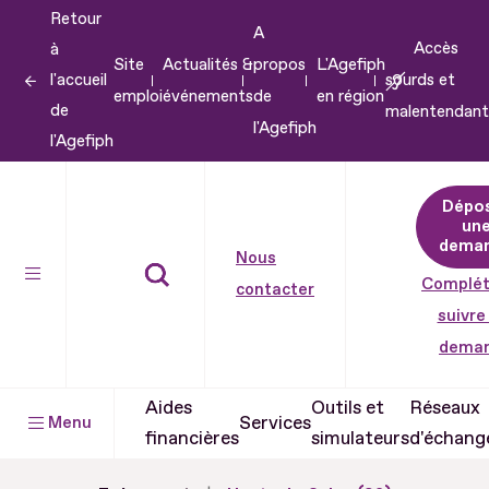
Retour
Aller
A
Accès
à
au
Site
Actualités &
propos
L'Agefiph
l'accueil
sourds et
contenu
emploi
événements
de
en région
de
malentendant
Aller
l'Agefiph
l'Agefiph
au
pied
Dépo
de
un
dema
page
Nous
Complét
contacter
suivre
dema
Aides
Outils et
Réseaux
Services
Menu
financières
simulateurs
d'échang